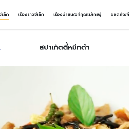
ีเล็ค
เรื่องราวซีเล็ค
เรื่องน่าสนใจที่คุณไม่เคยรู้
ผลิตภัณฑ์
สปาเก็ตตี้หมึกดำ
บ