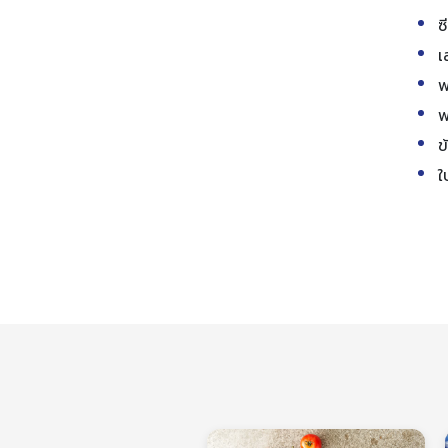
ซ
เ
พ
พ
ข
ใ