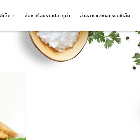
ซีเล็ค +
ค้นหาเรื่องราวปลาทูน่า
ข่าวสารและกิจกรรมซีเล็ค