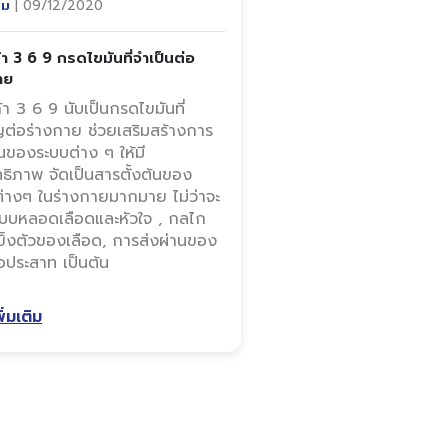
าม
| 09/12/2020
้า 3 6 9 กรดไขมันที่จำเป็นต่อ
าย
้า 3 6 9 นับเป็นกรดไขมันที่
ต่อร่างกาย ช่วยเสริมสร้างการ
ของระบบต่าง ๆ ให้มี
ทธิภาพ จัดเป็นสารตั้งต้นของ
่างๆ ในร่างกายมากมาย ไม่ว่าจะ
ะบบหลอดเลือดและหัวใจ , กลไก
็งตัวของเลือด, การส่งผ่านของ
่อประสาท เป็นต้น
ิ่มเติม