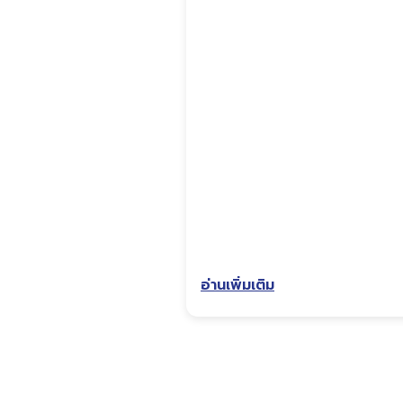
อ่านเพิ่มเติม