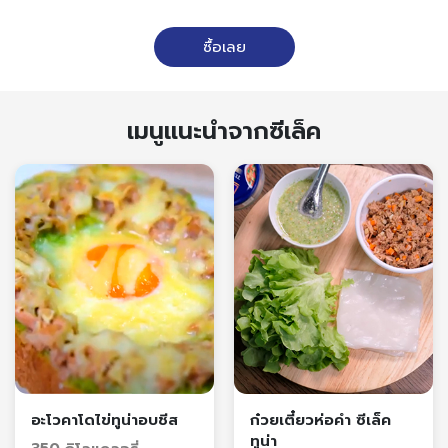
ซื้อเลย
เมนูแนะนำจากซีเล็ค
อะโวคาโดไข่ทูน่าอบชีส
ก๋วยเตี๋ยวห่อคำ ซีเล็ค
ทูน่า