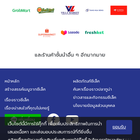
และร้านค้าชั้นนำอื่น ๆ อีกมากมาย
หน้าหลัก
ผลิตภัณฑ์ซีเล็ค
สร้างสรรค์เมนูจากซีเล็ค
ค้นหาเรื่องราวปลาทูน่า
ข่าวสารและกิจกรรมซีเล็ค
เรื่องราวซีเล็ค
นโยบายข้อมูลส่วนบุคคล
เรื่องน่าสนใจที่คุณไม่เคยรู้
เว็บไซต์นี้มีการใช้คุ๊กกี้ เพื่อเพิ่มประสิทธิภาพในการนำ
ยอมรับ
เสนอเนื้อหา และส่งมอบประสบการณ์ที่ดียิ่งขึ้น
COPYRIGHT © 2017. THAI UNION FROZEN PRODUCTS PCL. BY THAI