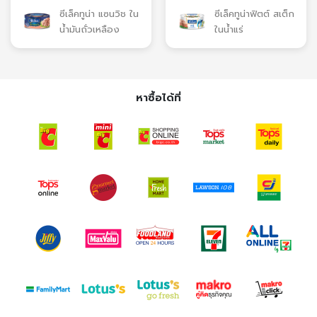
ซีเล็คทูน่า แซนวิช ใน
ซีเล็คทูน่าฟิตต์ สเต็ก
น้ำมันถั่วเหลือง
ในน้ำแร่
หาซื้อได้ที่