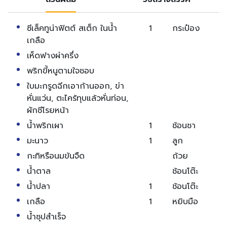
ซีเล็คทูน่าฟิตต์ สเต็ก ในน้ำ
1
กระป๋อง
เกลือ
เห็ดฟางผ่าครึ่ง
พริกขี้หนูตามใจชอบ
ใบมะกรูดฉีกเอาก้านออก, ข่า
หั่นแว่น, ตะไคร้ทุบแล้วหั่นท่อน,
ผักชีโรยหน้า
น้ำพริกเผา
1
ช้อนชา
มะนาว
1
ลูก
กะทิหรือนมข้นจืด
ถ้วย
น้ำตาล
ช้อนโต๊ะ
น้ำปลา
1
ช้อนโต๊ะ
เกลือ
1
หยิบมือ
น้ำซุปสำเร็จ