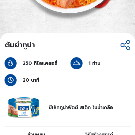
ต้มยำทูน่า
1 ท่าน
250 กิโลแคลอรี่
20 นาที
ซีเล็คทูน่าฟิตต์ สเต็ก ในน้ำเกลือ
ส่วนผสม
วิธีสร้างสรรค์