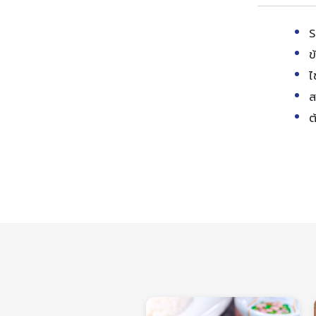
S
ข
ไ
ส
ต