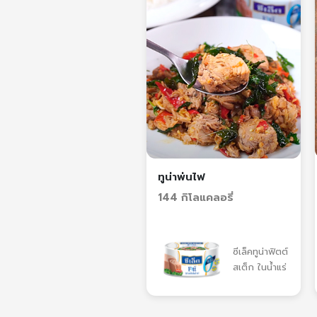
ทูน่าพ่นไฟ
144 กิโลแคลอรี่
ซีเล็คทูน่าฟิตต์
สเต็ก ในน้ำแร่