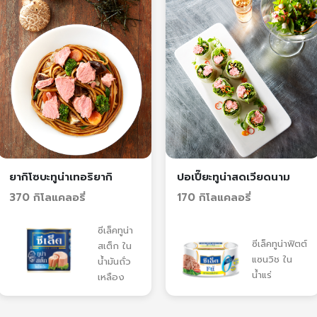
ยากิโซบะทูน่าเทอริยากิ
ปอเปี๊ยะทูน่าสดเวียดนาม
370 กิโลแคลอรี่
170 กิโลแคลอรี่
ซีเล็คทูน่า
ซีเล็คทูน่าฟิตต์
สเต็ก ใน
แซนวิช ใน
น้ำมันถั่ว
น้ำแร่
เหลือง