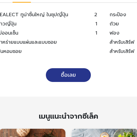
EALECT ทูน่าชิ้นใหญ่ ในซุปญี่ปุ่น
2
กระป๋อง
้าวญี่ปุ่น
1
ถ้วย
ข่ออนเซ็น
1
ฟอง
าหร่ายแบบแผ่นและแบบซอย
สำหรับเสิร์ฟ
้นหอมซอย
สำหรับเสิร์ฟ
ซื้อเลย
เมนูแนะนำจากซีเล็ค