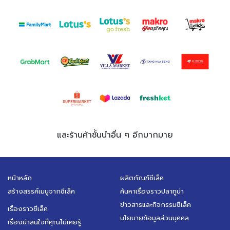
และร้านค้าชั้นนำอื่น ๆ อีกมากมาย
หน้าหลัก
ผลิตภัณฑ์ซีเล็ค
สร้างสรรค์เมนูจากซีเล็ค
ค้นหาเรื่องราวปลาทูน่า
ข่าวสารและกิจกรรมซีเล็ค
เรื่องราวซีเล็ค
นโยบายข้อมูลส่วนบุคคล
เรื่องน่าสนใจที่คุณไม่เคยรู้